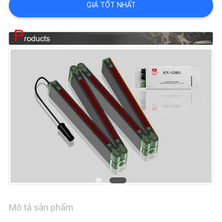
GIÁ TỐT NHẤT
CHẤT
LƯỢNG
LIÊN
HỆ
CHÚNG
TÔI
TIN
TỨC
Mô tả sản phẩm