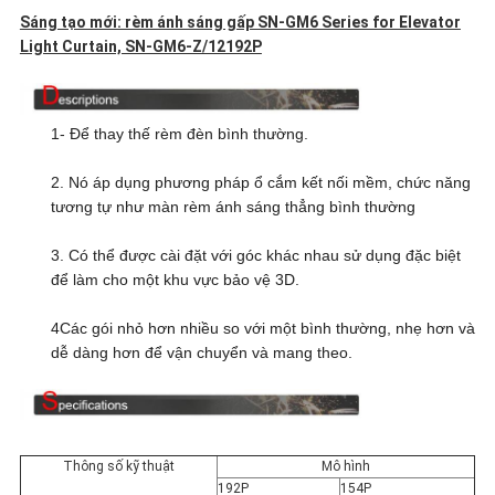
Sáng tạo mới: rèm ánh sáng gấp SN-GM6 Series for Elevator
CÁC
Light Curtain, SN-GM6-Z/12192P
TRƯỜNG
1- Để thay thế rèm đèn bình thường.
HỢP
2. Nó áp dụng phương pháp ổ cắm kết nối mềm, chức năng
tương tự như màn rèm ánh sáng thẳng bình thường
SƠ
3. Có thể được cài đặt với góc khác nhau sử dụng đặc biệt
ĐỒ
để làm cho một khu vực bảo vệ 3D.
TRANG
4Các gói nhỏ hơn nhiều so với một bình thường, nhẹ hơn và
dễ dàng hơn để vận chuyển và mang theo.
WEB
PRIVACY
Thông số kỹ thuật
Mô hình
192P
154P