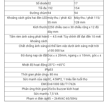
POLICY
Số diode
32
17
Tối đa.
192
154
Đường chùm
94
94
Khoảng cách giữa hai đèn LED
máy thu / phát 42/
Máy thu / phát 115/
55 mm
128 mm
Kích thước
2250 chiều cao x 30 chiều rộng x 12 độ
dày mm
Tấm rèm ánh sáng phát hiện
0 ~ 4.5 mét Tùy chỉnh để đạt đến 10 mét
khoảng cách
Chất chống ánh sáng
có thể làm việc dưới ánh sáng mặt trời
≥100.000 lux
Độ dung nạp cài đặt
Dọc ≤ ± 20mm, ngang ≤ ± 10mm, góc ≤ ±
7°
Nhiệt độ hoạt động
-25°C~+65°C
IP
Ip53
Thời gian phản ứng
≤ 80 ms
Sức mạnh của cáp
3C, 4.5M*2, 1 triệu lần tuổi thọ
EMC
En61000 GB/T17626
Phản ứng thời gian
25±5s Buzzer kích hoạt
Sức mạnh
≤ 7,5 VA
Phạm vi điện áp
85 ~ 264VAC 60/50Hz