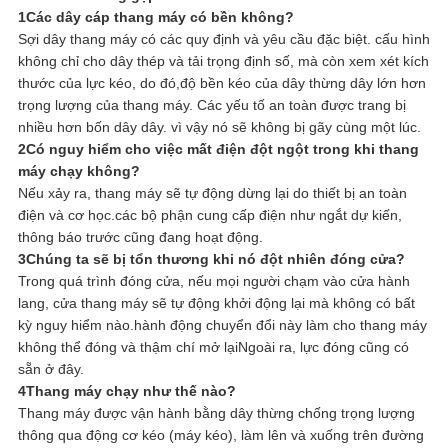
1Các dây cáp thang máy có bền không?
Sợi dây thang máy có các quy định và yêu cầu đặc biệt. cấu hình
không chỉ cho dây thép và tải trọng định số, mà còn xem xét kích
thước của lực kéo, do đó,độ bền kéo của dây thừng dây lớn hơn
trọng lượng của thang máy. Các yếu tố an toàn được trang bị
nhiều hơn bốn dây dây. vì vậy nó sẽ không bị gãy cùng một lúc.
2Có nguy hiểm cho việc mất điện đột ngột trong khi thang
máy chạy không?
Nếu xảy ra, thang máy sẽ tự động dừng lại do thiết bị an toàn
điện và cơ học.các bộ phận cung cấp điện như ngắt dự kiến,
thông báo trước cũng đang hoạt động.
3Chúng ta sẽ bị tổn thương khi nó đột nhiên đóng cửa?
Trong quá trình đóng cửa, nếu mọi người chạm vào cửa hành
lang, cửa thang máy sẽ tự động khởi động lại mà không có bất
kỳ nguy hiểm nào.hành động chuyển đổi này làm cho thang máy
không thể đóng và thậm chí mở lạiNgoài ra, lực đóng cũng có
sẵn ở đây.
4Thang máy chạy như thế nào?
Thang máy được vận hành bằng dây thừng chống trọng lượng
thông qua động cơ kéo (máy kéo), làm lên và xuống trên đường