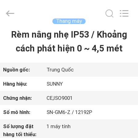
2015
-
2026
SHANGHAI
Thang máy
SUNNY
ELEVATOR
Rèm nâng nhẹ IP53 / Khoảng
TRANG
CO.,LTD.
All
Rights
cách phát hiện 0 ~ 4,5 mét
CHỦ
Reserved.
CÁC
Nguồn gốc:
Trung Quốc
SẢN
Hàng hiệu:
SUNNY
PHẨM
Chứng nhận:
CE,ISO9001
Số mô hình:
SN-GM6-Z / 12192P
VIDEO
Số lượng đặt
1 máy tính
hàng tối thiểu: