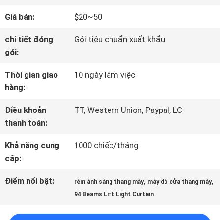
VỀ
Giá bán:
$20~50
CHÚNG
chi tiết đóng
Gói tiêu chuẩn xuất khẩu
TÔI
gói:
Thời gian giao
10 ngày làm việc
hàng:
THAM
Điều khoản
TT, Western Union, Paypal, LC
QUAN
thanh toán:
NHÀ
Khả năng cung
1000 chiếc/tháng
MÁY
cấp:
Điểm nổi bật:
,
,
rèm ánh sáng thang máy
máy dò cửa thang máy
KIỂM
94 Beams Lift Light Curtain
SOÁT