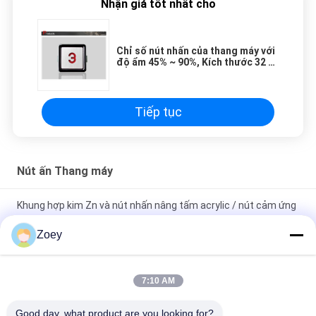
Nhận giá tốt nhất cho
Chỉ số nút nhấn của thang máy với
độ ẩm 45% ~ 90%, Kích thước 32 x
32 mm
Tiếp tục
Nút ấn Thang máy
Khung hợp kim Zn và nút nhấn nâng tấm acrylic / nút cảm ứng
thang máy
Zoey
Nút ấn thang máy tùy chỉnh Kích thước 40 * 40 Mm Kích thước
hào quang và các ký tự
7:10 AM
Nút nhấn chiếu sáng điện 12 v với nút thiết kế / thang máy
Good day, what product are you looking for?