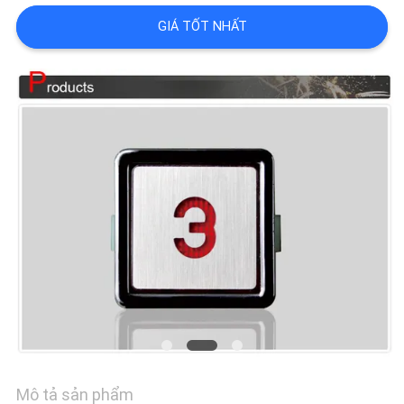
GIÁ TỐT NHẤT
CHẤT
LƯỢNG
LIÊN
HỆ
CHÚNG
TÔI
TIN
TỨC
Mô tả sản phẩm