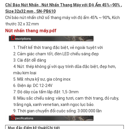
Chỉ Báo Nút Nhấn , Nút Nhấn Thang Máy với Độ Ẩm 45%~90% ,
CÁC
Size 32x32 mm , SN-PB610
Chỉ báo nút nhấn chữ số thang máy với độ ẩm 45% ~ 90%, Kích
TRƯỜNG
thước 32 x 32 mm
Nút nhấn thang máy.pdf
HỢP
1. Thiết kế thời trang đặc biệt, vẻ ngoài tuyệt vời
2. Cảm giác chạm tốt, đèn LED chiếu sáng đẹp
SƠ
3. Cài đặt dễ dàng
4. Nút: thép không gỉ với quy trình dũa đặc biệt, đẹp hơn,
ĐỒ
màu kim loại
5. Mã: nhựa kỹ sư, gia công inox
TRANG
6. Điện áp: DC 12-24V
7. Độ dày của tấm lắp đặt: 1,5-3mm
WEB
8. Màu sắc chiếu sáng: vàng tươi, cam thời trang, đỏ ruby,
trắng ngà, xanh venetian, xanh ngọc lục bảo.
9. Thời gian chuyển đổi cuộc sống: 3.000.000 lần
PRIVACY
Mục đặc điểm kỹ thuật
Chi tiết