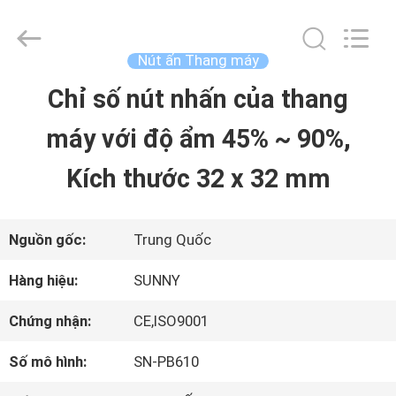
2015
-
2026
SHANGHAI
Nút ấn Thang máy
SUNNY
ELEVATOR
Chỉ số nút nhấn của thang
TRANG
CO.,LTD.
All
Rights
máy với độ ẩm 45% ~ 90%,
CHỦ
Reserved.
Kích thước 32 x 32 mm
CÁC
SẢN
Nguồn gốc:
Trung Quốc
PHẨM
Hàng hiệu:
SUNNY
Chứng nhận:
CE,ISO9001
VIDEO
Số mô hình:
SN-PB610