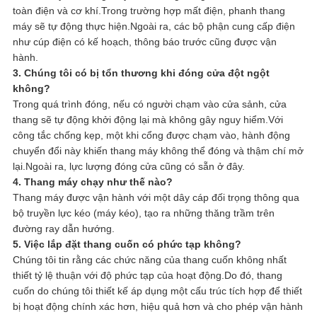
toàn điện và cơ khí.Trong trường hợp mất điện, phanh thang
máy sẽ tự động thực hiện.Ngoài ra, các bộ phận cung cấp điện
như cúp điện có kế hoạch, thông báo trước cũng được vận
hành.
3. Chúng tôi có bị tổn thương khi đóng cửa đột ngột
không?
Trong quá trình đóng, nếu có người chạm vào cửa sảnh, cửa
thang sẽ tự động khởi động lại mà không gây nguy hiểm.Với
công tắc chống kẹp, một khi cổng được chạm vào, hành động
chuyển đổi này khiến thang máy không thể đóng và thậm chí mở
lại.Ngoài ra, lực lượng đóng cửa cũng có sẵn ở đây.
4. Thang máy chạy như thế nào?
Thang máy được vận hành với một dây cáp đối trọng thông qua
bộ truyền lực kéo (máy kéo), tạo ra những thăng trầm trên
đường ray dẫn hướng.
5. Việc lắp đặt thang cuốn có phức tạp không?
Chúng tôi tin rằng các chức năng của thang cuốn không nhất
thiết tỷ lệ thuận với độ phức tạp của hoạt động.Do đó, thang
cuốn do chúng tôi thiết kế áp dụng một cấu trúc tích hợp để thiết
bị hoạt động chính xác hơn, hiệu quả hơn và cho phép vận hành