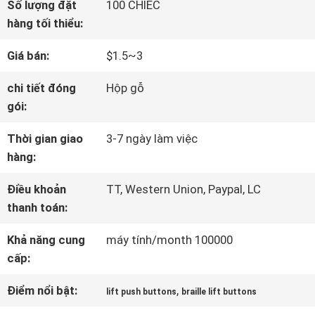
Số lượng đặt
100 CHIẾC
VỀ
hàng tối thiểu:
CHÚNG
Giá bán:
$1.5~3
TÔI
chi tiết đóng
Hộp gỗ
gói:
THAM
Thời gian giao
3-7 ngày làm việc
hàng:
QUAN
Điều khoản
TT, Western Union, Paypal, LC
NHÀ
thanh toán:
MÁY
Khả năng cung
máy tính/month 100000
cấp:
KIỂM
Điểm nổi bật:
,
lift push buttons
braille lift buttons
SOÁT