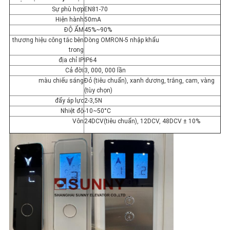
POLICY
Sự phù hợp
EN81-70
Hiện hành
50mA
ĐỘ ẨM
45%~90%
thương hiệu công tắc bên
Dòng OMRON-5 nhập khẩu
trong
địa chỉ IP
IP64
Cả đời
3, 000, 000 lần
màu chiếu sáng
Đỏ (tiêu chuẩn), xanh dương, trắng, cam, vàng
(tùy chọn)
đẩy áp lực
2-3,5N
Nhiệt độ
-10~50°C
Vôn
24DCV(tiêu chuẩn), 12DCV, 48DCV ± 10%