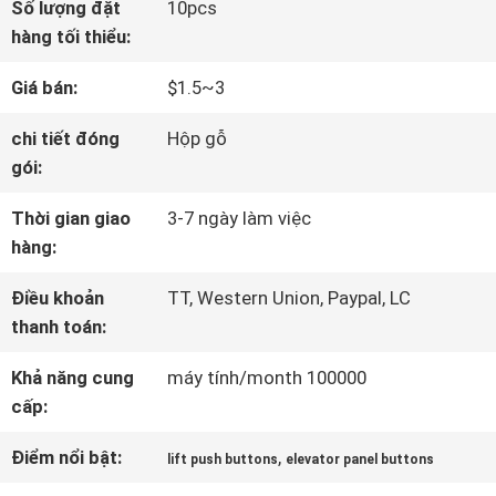
Số lượng đặt
10pcs
VỀ
hàng tối thiểu:
CHÚNG
Giá bán:
$1.5~3
TÔI
chi tiết đóng
Hộp gỗ
gói:
THAM
Thời gian giao
3-7 ngày làm việc
hàng:
QUAN
Điều khoản
TT, Western Union, Paypal, LC
NHÀ
thanh toán:
MÁY
Khả năng cung
máy tính/month 100000
cấp:
KIỂM
Điểm nổi bật:
,
lift push buttons
elevator panel buttons
SOÁT