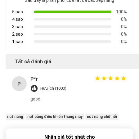
Sau đây là phân phối của tất cả các xếp hạng
5 sao
100%
4 sao
0%
3 sao
0%
2 sao
0%
1 sao
0%
Tất cả đánh giá
P*r
P
Hữu ích (1000)
good
nút nâng
nút bảng điều khiển thang máy
nút nâng chữ nổi
Nhận giá tốt nhất cho