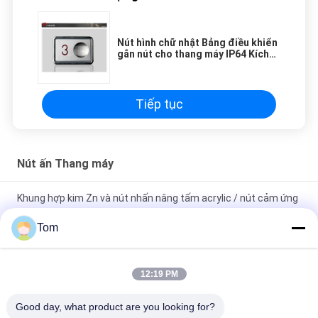
Nút hình chữ nhật Bảng điều khiển
gắn nút cho thang máy IP64 Kích
thước 36x53 mm
Tiếp tục
Nút ấn Thang máy
Khung hợp kim Zn và nút nhấn nâng tấm acrylic / nút cảm ứng
thang máy
Tom
Nút ấn thang máy tùy chỉnh Kích thước 40 * 40 Mm Kích thước
hào quang và các ký tự
12:19 PM
Nút nhấn chiếu sáng điện 12 v với nút thiết kế / thang máy
Good day, what product are you looking for?
siêu mỏng