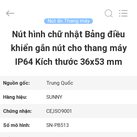
2015
-
2026
SHANGHAI
Nút ấn Thang máy
SUNNY
ELEVATOR
Nút hình chữ nhật Bảng điều
TRANG
CO.,LTD.
All
Rights
khiển gắn nút cho thang máy
CHỦ
Reserved.
IP64 Kích thước 36x53 mm
CÁC
SẢN
Nguồn gốc:
Trung Quốc
PHẨM
Hàng hiệu:
SUNNY
Chứng nhận:
CE,ISO9001
VIDEO
Số mô hình:
SN-PB513