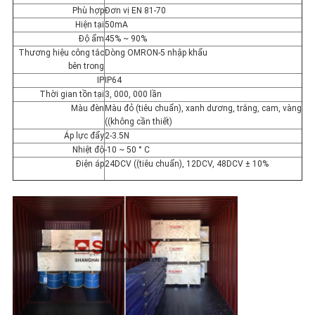
POLICY
Phù hợp
Đơn vị EN 81-70
Hiện tại
50mA
Độ ẩm
45% ~ 90%
Thương hiệu công tắc
Dòng OMRON-5 nhập khẩu
bên trong
IP
IP64
Thời gian tồn tại
3, 000, 000 lần
Màu đèn
Màu đỏ (tiêu chuẩn), xanh dương, trắng, cam, vàng
((không cần thiết)
Áp lực đẩy
2-3.5N
Nhiệt độ
-10 ~ 50 ° C
Điện áp
24DCV ((tiêu chuẩn), 12DCV, 48DCV ± 10%