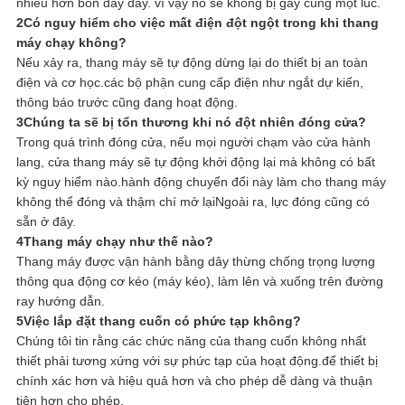
nhiều hơn bốn dây dây. vì vậy nó sẽ không bị gãy cùng một lúc.
2Có nguy hiểm cho việc mất điện đột ngột trong khi thang
máy chạy không?
Nếu xảy ra, thang máy sẽ tự động dừng lại do thiết bị an toàn
điện và cơ học.các bộ phận cung cấp điện như ngắt dự kiến,
thông báo trước cũng đang hoạt động.
3Chúng ta sẽ bị tổn thương khi nó đột nhiên đóng cửa?
Trong quá trình đóng cửa, nếu mọi người chạm vào cửa hành
lang, cửa thang máy sẽ tự động khởi động lại mà không có bất
kỳ nguy hiểm nào.hành động chuyển đổi này làm cho thang máy
không thể đóng và thậm chí mở lạiNgoài ra, lực đóng cũng có
sẵn ở đây.
4Thang máy chạy như thế nào?
Thang máy được vận hành bằng dây thừng chống trọng lượng
thông qua động cơ kéo (máy kéo), làm lên và xuống trên đường
ray hướng dẫn.
5Việc lắp đặt thang cuốn có phức tạp không?
Chúng tôi tin rằng các chức năng của thang cuốn không nhất
thiết phải tương xứng với sự phức tạp của hoạt động.để thiết bị
chính xác hơn và hiệu quả hơn và cho phép dễ dàng và thuận
tiện hơn cho phép.