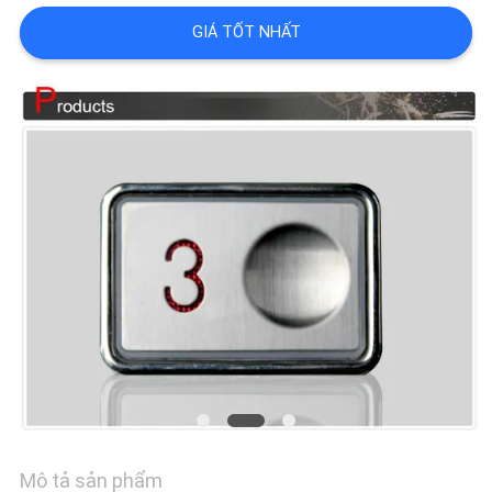
GIÁ TỐT NHẤT
CHẤT
LƯỢNG
LIÊN
HỆ
CHÚNG
TÔI
TIN
TỨC
Mô tả sản phẩm