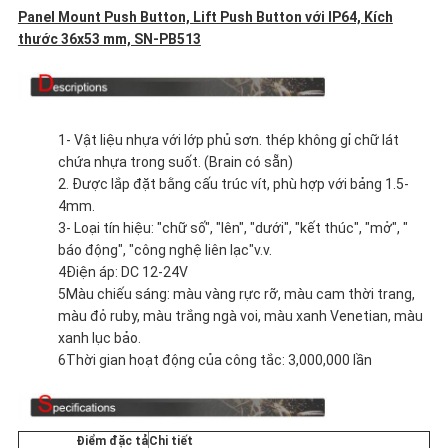
Panel Mount Push Button, Lift Push Button với IP64, Kích
CÁC
thước 36x53 mm, SN-PB513
TRƯỜNG
HỢP
1- Vật liệu nhựa với lớp phủ sơn. thép không gỉ chữ lát
chứa nhựa trong suốt. (Brain có sẵn)
2. Được lắp đặt bằng cấu trúc vít, phù hợp với bảng 1.5-
SƠ
4mm.
3- Loại tín hiệu: "chữ số", "lên", "dưới", "kết thúc", "mở", "
ĐỒ
báo động", "công nghệ liên lạc"v.v.
4Điện áp: DC 12-24V
TRANG
5Màu chiếu sáng: màu vàng rực rỡ, màu cam thời trang,
màu đỏ ruby, màu trắng ngà voi, màu xanh Venetian, màu
WEB
xanh lục bảo.
6Thời gian hoạt động của công tắc: 3,000,000 lần
PRIVACY
Điểm đặc tả
Chi tiết