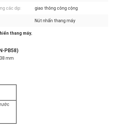
ng các dịp:
giao thông công cộng
Nút nhấn thang máy
khiển thang máy
,
SN-PB58)
c 38 mm
trước