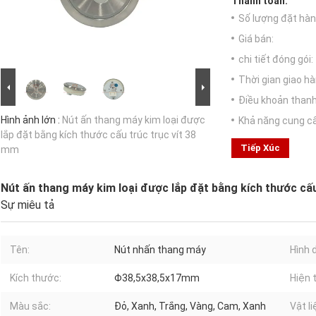
Thanh toán:
Số lượng đặt hàng
Giá bán:
chi tiết đóng gói:
Thời gian giao hà
Điều khoản thanh
Hình ảnh lớn :
Nút ấn thang máy kim loại được
Khả năng cung c
lắp đặt bằng kích thước cấu trúc trục vít 38
Tiếp Xúc
mm
Nút ấn thang máy kim loại được lắp đặt bằng kích thước cấu
Sự miêu tả
Tên:
Nút nhấn thang máy
Hình 
Kích thước:
Φ38,5x38,5x17mm
Hiện t
Màu sắc:
Đỏ, Xanh, Trắng, Vàng, Cam, Xanh
Vật li