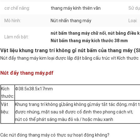
cơ chế nâng:
thang máy kính thiên văn
Sử dụ
Mô hình:
Nút nhấn thang máy
Loại:
nút bấm thang máy chữ nổi
,
nút bảng điều 
Làm nổi bật:
Nút bấm thang máy kích thước 38 mm
Vật liệu khung trang trí không gỉ nút bấm của thang máy (
Nút đẩy thang máy kim loại được lắp đặt bằng cấu trúc vít Kích thướ
Nút đẩy thang máy.pdf
Kích
Φ38.5x38.5x17mm
thước:
Vật
Khung trang trí không gỉ,bảng không gỉ;máy tắt tác động; mặt 
liệu:
được nhúng, mặt sau sẽ được cố định theo phong cách vít;
nút có thể phát sáng màu đỏ và / hoặc màu xanh
Các nút đóng thang máy có thực sự hoạt động không?