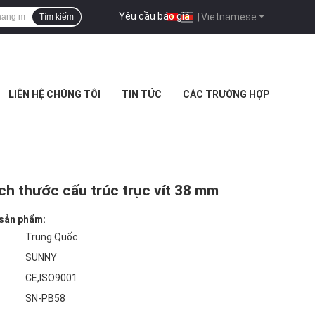
Yêu cầu báo giá
|
Vietnamese
Tìm kiếm
LIÊN HỆ CHÚNG TÔI
TIN TỨC
CÁC TRƯỜNG HỢP
ích thước cấu trúc trục vít 38 mm
 sản phẩm:
Trung Quốc
SUNNY
CE,ISO9001
SN-PB58