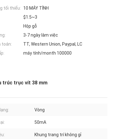
 tối thiểu:
10 MÁY TÍNH
$1.5~3
Hộp gỗ
ng:
3-7 ngày làm việc
 toán:
TT, Western Union, Paypal, LC
ấp:
máy tính/month 100000
 trúc trục vít 38 mm
dạng:
Vòng
ại:
50mA
ệu:
Khung trang trí không gỉ