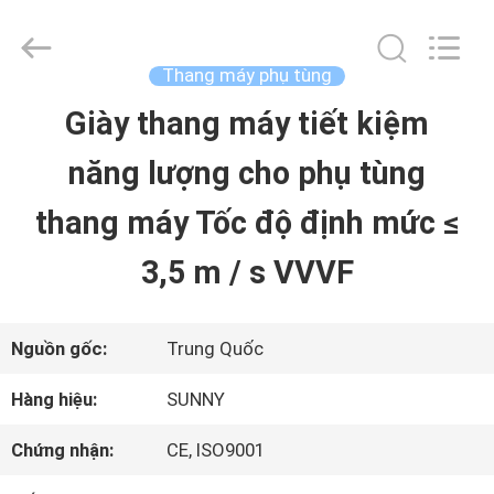
2015
-
2026
SHANGHAI
Thang máy phụ tùng
SUNNY
ELEVATOR
Giày thang máy tiết kiệm
TRANG
CO.,LTD.
All
Rights
năng lượng cho phụ tùng
CHỦ
Reserved.
thang máy Tốc độ định mức ≤
CÁC
3,5 m / s VVVF
SẢN
PHẨM
Nguồn gốc:
Trung Quốc
Hàng hiệu:
SUNNY
VIDEO
Chứng nhận:
CE, ISO9001