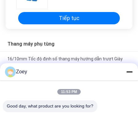
độ định mức ≤ 3,5 m / s VVVF
Tiếp tục
Thang máy phụ tùng
16/10mm Tốc độ định số thang máy hướng dẫn trượt Giày
nâng bộ phận
Zoey
Giày hướng dẫn trượt Phần phụ tùng thang máy bền và ma sát
thấp để hoạt động trơn tru và ổn định
11:53 PM
Giày hướng dẫn trượt thang máy Chiều rộng đường ray hướng
Good day, what product are you looking for?
dẫn 9mm/10mm/16mm
Danh mục phổ biến
Tất cả