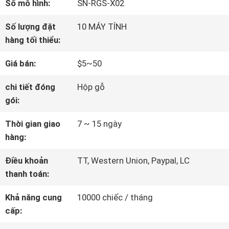
Số mô hình:
SN-RGS-X02
VỀ
Số lượng đặt
10 MÁY TÍNH
CHÚNG
hàng tối thiểu:
TÔI
Giá bán:
$5~50
chi tiết đóng
Hộp gỗ
THAM
gói:
QUAN
Thời gian giao
7 ~ 15 ngày
hàng:
NHÀ
Điều khoản
TT, Western Union, Paypal, LC
MÁY
thanh toán:
Khả năng cung
10000 chiếc / tháng
KIỂM
cấp:
SOÁT