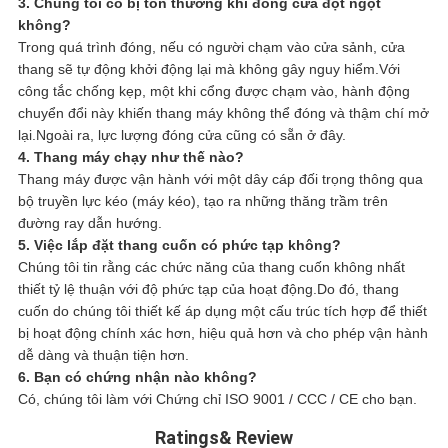
3. Chúng tôi có bị tổn thương khi đóng cửa đột ngột
không?
Trong quá trình đóng, nếu có người chạm vào cửa sảnh, cửa
thang sẽ tự động khởi động lại mà không gây nguy hiểm.Với
công tắc chống kẹp, một khi cổng được chạm vào, hành động
chuyển đổi này khiến thang máy không thể đóng và thậm chí mở
lại.Ngoài ra, lực lượng đóng cửa cũng có sẵn ở đây.
4. Thang máy chạy như thế nào?
Thang máy được vận hành với một dây cáp đối trọng thông qua
bộ truyền lực kéo (máy kéo), tạo ra những thăng trầm trên
đường ray dẫn hướng.
5. Việc lắp đặt thang cuốn có phức tạp không?
Chúng tôi tin rằng các chức năng của thang cuốn không nhất
thiết tỷ lệ thuận với độ phức tạp của hoạt động.Do đó, thang
cuốn do chúng tôi thiết kế áp dụng một cấu trúc tích hợp để thiết
bị hoạt động chính xác hơn, hiệu quả hơn và cho phép vận hành
dễ dàng và thuận tiện hơn.
6. Bạn có chứng nhận nào không?
Có, chúng tôi làm với Chứng chỉ ISO 9001 / CCC / CE cho bạn.
Ratings& Review