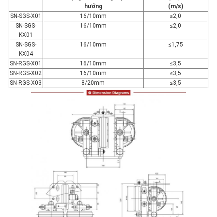
POLICY
hướng
(m/s)
SN-SGS-X01
16/10mm
≤2,0
SN-SGS-
16/10mm
≤2,0
KX01
SN-SGS-
16/10mm
≤1,75
KX04
SN-RGS-X01
16/10mm
≤3,5
SN-RGS-X02
16/10mm
≤3,5
SN-RGS-X03
8/20mm
≤3,5