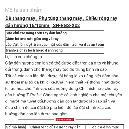
Mô tả sản phẩm
CÁC
Đế thang máy , Phụ tùng thang máy , Chiều rộng ray
TRƯỜNG
dẫn hướng 16/10mm , SN-RGS-X02
Sửa chữa
xe nâng trên ray dẫn hướng
HỢP
Giảm bớt
ma sát giữa ủng và ray
Lắp đặt lần lượt trên các mặt của dầm trên và đáy an toàn
tránh
xe chạy lệch hoặc đánh võng
SƠ
Lợi ích của chúng ta:
Giày dẫn hướng con lăn có thể được đặt trên cả ô tô và khung
đối trọng, dành cho thang máy tốc độ trung bình và cao.
ĐỒ
Tất cả các con lăn đều được tải bằng lò xo riêng biệt đảm bảo
sự thoải mái tối đa khi đi xe.
Khái niệm thiết kế thống nhất được
TRANG
tối ưu hóa cho lĩnh vực của nó
ứng dụng.
Chỉ thích hợp cho ray
dẫn hướng T-Profile.
Công nghệ có kinh nghiệm cho một chuyến
WEB
đi mượt mà tuyệt đối.
hướng dẫn con lăn
được lắp ráp sẵn và
điều chỉnh để cài đặt.
Bộ phụ kiện để lắp đặt chính xác các
hướng dẫn con lăn được bao gồm.
PRIVACY
Số mô hình
Chiều rộng của đường ray dẫn
Tốc độ định mức