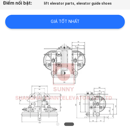
Điểm nổi bật:
,
lift elevator parts
elevator guide shoes
CHẤT
GIÁ TỐT NHẤT
LƯỢNG
LIÊN
HỆ
CHÚNG
TÔI
TIN
TỨC