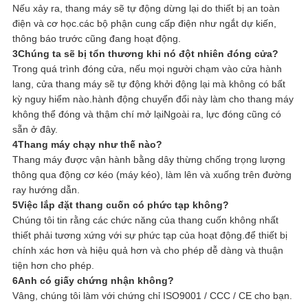
Nếu xảy ra, thang máy sẽ tự động dừng lại do thiết bị an toàn
điện và cơ học.các bộ phận cung cấp điện như ngắt dự kiến,
thông báo trước cũng đang hoạt động.
3Chúng ta sẽ bị tổn thương khi nó đột nhiên đóng cửa?
Trong quá trình đóng cửa, nếu mọi người chạm vào cửa hành
lang, cửa thang máy sẽ tự động khởi động lại mà không có bất
kỳ nguy hiểm nào.hành động chuyển đổi này làm cho thang máy
không thể đóng và thậm chí mở lạiNgoài ra, lực đóng cũng có
sẵn ở đây.
4Thang máy chạy như thế nào?
Thang máy được vận hành bằng dây thừng chống trọng lượng
thông qua động cơ kéo (máy kéo), làm lên và xuống trên đường
ray hướng dẫn.
5Việc lắp đặt thang cuốn có phức tạp không?
Chúng tôi tin rằng các chức năng của thang cuốn không nhất
thiết phải tương xứng với sự phức tạp của hoạt động.để thiết bị
chính xác hơn và hiệu quả hơn và cho phép dễ dàng và thuận
tiện hơn cho phép.
6Anh có giấy chứng nhận không?
Vâng, chúng tôi làm với chứng chỉ ISO9001 / CCC / CE cho bạn.