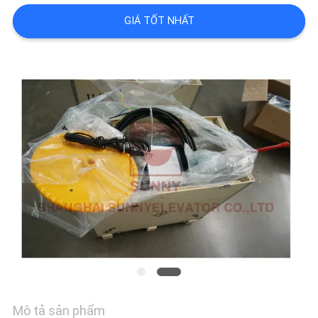
GIÁ TỐT NHẤT
CHẤT
LƯỢNG
LIÊN
HỆ
CHÚNG
TÔI
TIN
TỨC
Mô tả sản phẩm