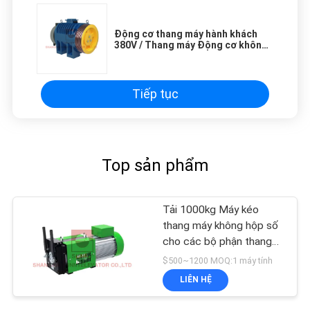
Động cơ thang máy hành khách
380V / Thang máy Động cơ không
có động cơ Gói đơn
Tiếp tục
Top sản phẩm
Tải 1000kg Máy kéo
thang máy không hộp số
cho các bộ phận thang
máy
$500~1200 MOQ:1 máy tính
LIÊN HỆ