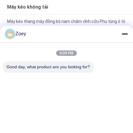
Máy kéo không tải
Máy kéo thang máy đồng bộ nam châm vĩnh cửu Phụ tùng ô tô
1600kg
Zoey
30kN 330kg Trọng lượng trục tải Động cơ máy kéo không hộp
số cho các bộ phận nâng
9:09 PM
Máy kéo thang máy tải trọng 450-630kg, tốc độ 1.0~1.75m/s,
Good day, what product are you looking for?
có phanh khối cho phụ tùng thang máy
Danh mục phổ biến
Tất cả
các
Máy Kéo Truyền 
Máy Kéo Không Tải
Động
Hướng Dẫn Thang 
Nút Ấn Thang Máy