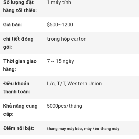
Số lượng đặt
1 máy tính
VỀ
hàng tối thiểu:
CHÚNG
Giá bán:
$500~1200
TÔI
chi tiết đóng
trong hộp carton
gói:
THAM
Thời gian giao
7 ~ 15 ngày
hàng:
QUAN
Điều khoản
L/c, T/T, Western Union
NHÀ
thanh toán:
MÁY
Khả năng cung
5000pcs/tháng
cấp:
KIỂM
Điểm nổi bật:
,
thang máy máy kéo
máy kéo thang máy
SOÁT