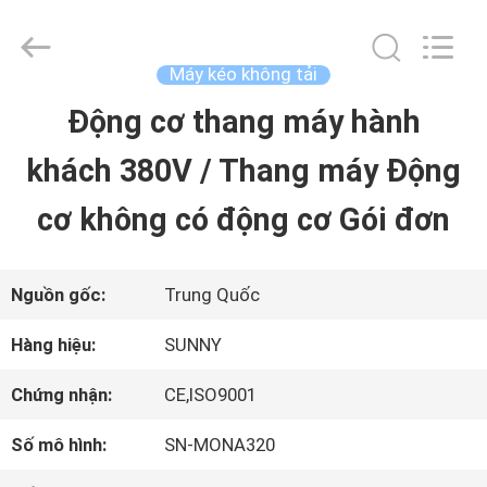
2015
-
2026
SHANGHAI
Máy kéo không tải
SUNNY
ELEVATOR
Động cơ thang máy hành
TRANG
CO.,LTD.
All
Rights
khách 380V / Thang máy Động
CHỦ
Reserved.
cơ không có động cơ Gói đơn
CÁC
SẢN
Nguồn gốc:
Trung Quốc
PHẨM
Hàng hiệu:
SUNNY
Chứng nhận:
CE,ISO9001
VIDEO
Số mô hình:
SN-MONA320