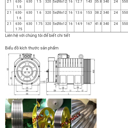
POLICY
2:1
630-
630
1.5
320
5xØ8x12
16
12.7
143
35.8
340
24
55
1.5
2:1
630-
630
1.6
320
5xØ8x12
16
13.6
153
38.2
340
24
55
1.6
2:1
630-
630
1.75
320
5xØ8x12
16
14.9
167
41.8
340
24
55
1.75
Liên hệ với chúng tôi để biết chi tiết
Biểu đồ kích thước sản phẩm