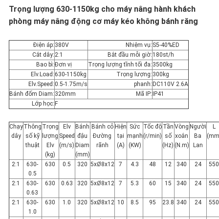
Trọng lượng 630-1150kg cho máy nâng hành khách
CÁC
phòng máy nâng động cơ máy kéo không bánh răng
TRƯỜNG
Điện áp:
380V
Nhiệm vụ:
S5-40%ED
Cắt dây:
2:1
Bắt đầu mỗi giờ:
180st/h
HỢP
Bao bì:
Đơn vị
Trọng lượng tĩnh tối đa:
3500kg
Elv.Load:
630-1150kg
Trọng lượng:
300kg
Elv.Speed:
0.5-1.75m/s
phanh:
DC110V 2.6A
Bánh đốm Diam:
320mm
Mã IP:
IP41
SƠ
Lớp học:
F
ĐỒ
Chạy
Thông
Trọng
Elv
Bánh
Bánh cỏ
Hiện
Sức
Tốc độ
Tần
Vòng
Người
L
dây
số kỹ
lượng
Speed
đậu
Đường
tại
mạnh
(r/min)
số
xoắn
Ba
(mm
TRANG
thuật
Elv
(m/s)
Diam
rãnh
(A)
(KW)
(Hz)
(N.m)
Lan
(kg)
(mm)
WEB
2:1
630-
630
0.5
320
5xØ8x12
7
4.3
48
12
340
24
55
0.5
2:1
630-
630
0.63
320
5xØ8x12
7
5.3
60
15
340
24
55
0.63
PRIVACY
2:1
630-
630
1.0
320
5xØ8x12
10
8.5
95
23.8
340
24
55
1.0