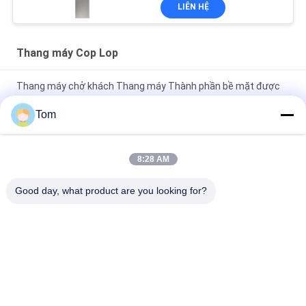
LIÊN HỆ
Thang máy Cop Lop
Thang máy chở khách Thang máy Thành phần bề mặt được
gắn trên bề mặt được nhúng
Tom
Phòng hạ cánh Đèn thang máy Cop Lop Màu xám AEC339 Cho
thang máy hành khách
8:28 AM
Đèn lồng sảnh thang máy hành khách màu xám AEC335 Đèn
Good day, what product are you looking for?
lồng sảnh thang máy
Danh mục phổ biến
Tất cả
các
Máy Kéo Truyền 
Máy Kéo Không Tải
Động