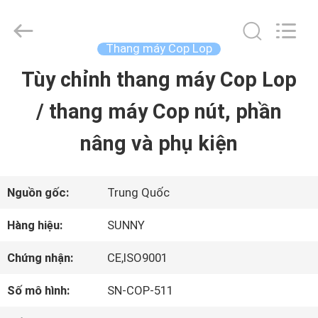
2015
-
2026
SHANGHAI
Thang máy Cop Lop
SUNNY
ELEVATOR
Tùy chỉnh thang máy Cop Lop
TRANG
CO.,LTD.
All
Rights
/ thang máy Cop nút, phần
CHỦ
Reserved.
nâng và phụ kiện
CÁC
SẢN
Nguồn gốc:
Trung Quốc
PHẨM
Hàng hiệu:
SUNNY
Chứng nhận:
CE,ISO9001
VIDEO
Số mô hình:
SN-COP-511