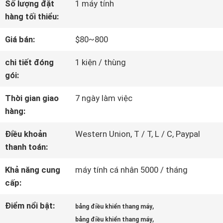
Số lượng đặt
1 máy tính
VỀ
hàng tối thiểu:
CHÚNG
Giá bán:
$80~800
TÔI
chi tiết đóng
1 kiện / thùng
gói:
THAM
Thời gian giao
7 ngày làm việc
hàng:
QUAN
Điều khoản
Western Union, T / T, L / C, Paypal
NHÀ
thanh toán:
MÁY
Khả năng cung
máy tính cá nhân 5000 / tháng
cấp:
KIỂM
Điểm nổi bật:
,
bảng điều khiển thang máy
SOÁT
,
bảng điều khiển thang máy