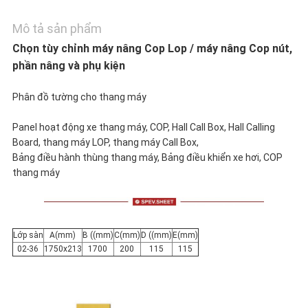
CÁC
Mô tả sản phẩm
Chọn tùy chỉnh máy nâng Cop Lop / máy nâng Cop nút,
TRƯỜNG
phần nâng và phụ kiện
HỢP
Phân đồ tường cho thang máy
Panel hoạt động xe thang máy, COP, Hall Call Box, Hall Calling
SƠ
Board, thang máy LOP, thang máy Call Box,
Bảng điều hành thùng thang máy, Bảng điều khiển xe hơi, COP
ĐỒ
thang máy
TRANG
WEB
Lớp sàn
A(mm)
B ((mm)
C(mm)
D ((mm)
E(mm)
02-36
1750x213
1700
200
115
115
PRIVACY