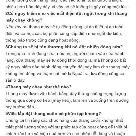
trọng lượng của thang máy. Các yếu tố an toàn được trang bị
nhiều hơn bốn dây dây. vì vậy nó sẽ không bị gãy cùng một lúc.
2Có nguy hiểm cho việc mất điện đột ngột trong khi thang
máy chạy không?
Nếu xảy ra, thang máy sẽ tự động dừng lại do thiết bị an toàn
điện và cơ học.các bộ phận cung cấp điện như ngắt dự kiến,
thông báo trước cũng đang hoạt động.
3Chúng ta sẽ bị tổn thương khi nó đột nhiên đóng cửa?
Trong quá trình đóng cửa, nếu mọi người chạm vào cửa hành
lang, cửa thang máy sẽ tự động khởi động lại mà không có bất
kỳ nguy hiểm nào.hành động chuyển đổi này làm cho thang máy
không thể đóng và thậm chí mở lạiNgoài ra, lực đóng cũng có
sẵn ở đây.
4Thang máy chạy như thế nào?
Thang máy được vận hành bằng dây thừng chống trọng lượng
thông qua động cơ kéo (máy kéo), làm lên và xuống trên đường
ray hướng dẫn.
5Việc lắp đặt thang cuốn có phức tạp không?
Chúng tôi tin rằng các chức năng của thang cuốn không nhất
thiết phải tương xứng với sự phức tạp của hoạt động.để thiết bị
chính xác hơn và hiệu quả hơn và cho phép dễ dàng và thuận