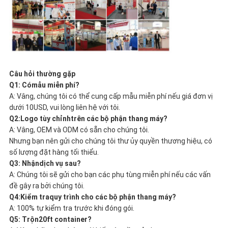
Câu hỏi thường gặp
Q1: Có
mẫu miễn phí
?
A: Vâng, chúng tôi có thể cung cấp mẫu miễn phí nếu giá đơn vị
dưới 10USD, vui lòng liên hệ với tôi.
Q2:
Logo tùy chỉnh
trên các bộ phận thang máy?
A: Vâng, OEM và ODM có sẵn cho chúng tôi.
Nhưng bạn nên gửi cho chúng tôi thư ủy quyền thương hiệu, có
số lượng đặt hàng tối thiểu.
Q3: Nhận
dịch vụ sau
?
A: Chúng tôi sẽ gửi cho bạn các phụ tùng miễn phí nếu các vấn
đề gây ra bởi chúng tôi.
Q4:
Kiểm tra
quy trình cho các bộ phận thang máy?
A: 100% tự kiểm tra trước khi đóng gói.
Q5: Trộn
20ft container
?