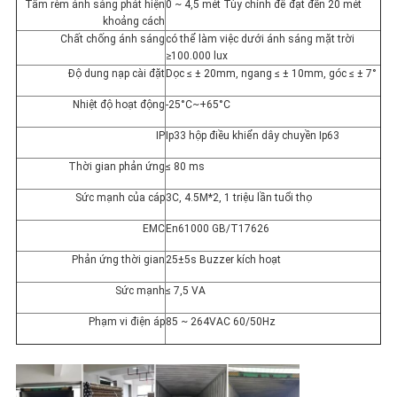
Tấm rèm ánh sáng phát hiện
0 ~ 4,5 mét Tùy chỉnh để đạt đến 20 mét
khoảng cách
Chất chống ánh sáng
có thể làm việc dưới ánh sáng mặt trời
≥100.000 lux
Độ dung nạp cài đặt
Dọc ≤ ± 20mm, ngang ≤ ± 10mm, góc ≤ ± 7°
Nhiệt độ hoạt động
-25°C~+65°C
IP
Ip33 hộp điều khiển dây chuyền Ip63
Thời gian phản ứng
≤ 80 ms
Sức mạnh của cáp
3C, 4.5M*2, 1 triệu lần tuổi thọ
EMC
En61000 GB/T17626
Phản ứng thời gian
25±5s Buzzer kích hoạt
Sức mạnh
≤ 7,5 VA
Phạm vi điện áp
85 ~ 264VAC 60/50Hz