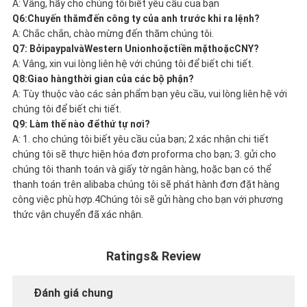
A: Vâng, hãy cho chúng tôi biết yêu cầu của bạn
Q6:
Chuyến thăm
đến công ty của anh trước khi ra lệnh?
A: Chắc chắn, chào mừng đến thăm chúng tôi.
Q7: Bởi
paypal
và
Western Union
hoặc
tiền mặt
hoặc
CNY
?
A: Vâng, xin vui lòng liên hệ với chúng tôi để biết chi tiết.
Q8:
Giao hàng
thời gian của các bộ phận?
A: Tùy thuộc vào các sản phẩm bạn yêu cầu, vui lòng liên hệ với
chúng tôi để biết chi tiết.
Q9: Làm thế nào để
thứ tự nơi
?
A: 1. cho chúng tôi biết yêu cầu của bạn; 2 xác nhận chi tiết
chúng tôi sẽ thực hiện hóa đơn proforma cho bạn; 3. gửi cho
chúng tôi thanh toán và giấy tờ ngân hàng, hoặc bạn có thể
thanh toán trên alibaba chúng tôi sẽ phát hành đơn đặt hàng
công việc phù hợp.4Chúng tôi sẽ gửi hàng cho bạn với phương
thức vận chuyển đã xác nhận.
Ratings& Review
Đánh giá chung