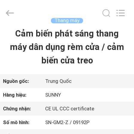
2015
-
2026
SHANGHAI
Thang máy
SUNNY
ELEVATOR
Cảm biến phát sáng thang
TRANG
CO.,LTD.
All
Rights
máy dân dụng rèm cửa / cảm
CHỦ
Reserved.
biến cửa treo
CÁC
SẢN
Nguồn gốc:
Trung Quốc
PHẨM
Hàng hiệu:
SUNNY
Chứng nhận:
CE UL CCC certificate
VIDEO
Số mô hình:
SN-GM2-Z / 09192P