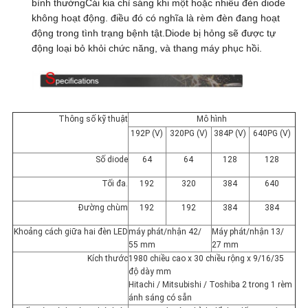
bình thườngCái kia chỉ sáng khi một hoặc nhiều đèn diode
POLICY
không hoạt động. điều đó có nghĩa là rèm đèn đang hoạt
động trong tình trạng bệnh tật.Diode bị hỏng sẽ được tự
động loại bỏ khỏi chức năng, và thang máy phục hồi.
Thông số kỹ thuật
Mô hình
192P (V)
320PG (V)
384P (V)
640PG (V)
Số diode
64
64
128
128
Tối đa.
192
320
384
640
Đường chùm
192
192
384
384
Khoảng cách giữa hai đèn LED
máy phát/nhận 42/
Máy phát/nhận 13/
55 mm
27 mm
Kích thước
1980 chiều cao x 30 chiều rộng x 9/16/35
độ dày mm
Hitachi / Mitsubishi / Toshiba 2 trong 1 rèm
ánh sáng có sẵn