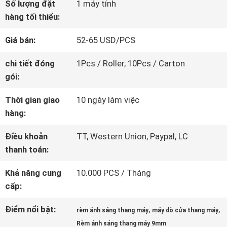
Số lượng đặt
1 máy tính
VỀ
hàng tối thiểu:
CHÚNG
Giá bán:
52-65 USD/PCS
TÔI
chi tiết đóng
1Pcs / Roller, 10Pcs / Carton
gói:
THAM
Thời gian giao
10 ngày làm việc
hàng:
QUAN
Điều khoản
TT, Western Union, Paypal, LC
NHÀ
thanh toán:
MÁY
Khả năng cung
10.000 PCS / Tháng
cấp:
KIỂM
Điểm nổi bật:
,
,
rèm ánh sáng thang máy
máy dò cửa thang máy
SOÁT
Rèm ánh sáng thang máy 9mm