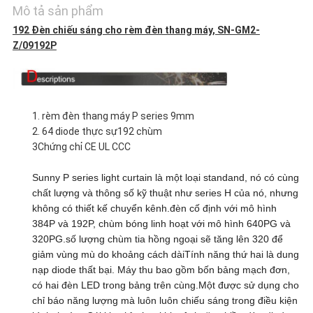
Mô tả sản phẩm
CÁC
192 Đèn chiếu sáng cho rèm đèn thang máy, SN-GM2-
Z/09192P
TRƯỜNG
HỢP
1. rèm đèn thang máy P series 9mm
2. 64 diode thực sự192 chùm
SƠ
3Chứng chỉ CE UL CCC
ĐỒ
Sunny P series light curtain là một loại standand, nó có cùng
chất lượng và thông số kỹ thuật như series H của nó, nhưng
TRANG
không có thiết kế chuyển kênh.đèn cố định với mô hình
384P và 192P, chùm bóng linh hoạt với mô hình 640PG và
WEB
320PG.số lượng chùm tia hồng ngoại sẽ tăng lên 320 để
giảm vùng mù do khoảng cách dàiTính năng thứ hai là dung
nạp diode thất bại. Máy thu bao gồm bốn bảng mạch đơn,
PRIVACY
có hai đèn LED trong bảng trên cùng.Một được sử dụng cho
chỉ báo năng lượng mà luôn luôn chiếu sáng trong điều kiện