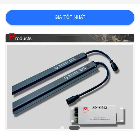
CHẤT
GIÁ TỐT NHẤT
LƯỢNG
LIÊN
HỆ
CHÚNG
TÔI
TIN
TỨC