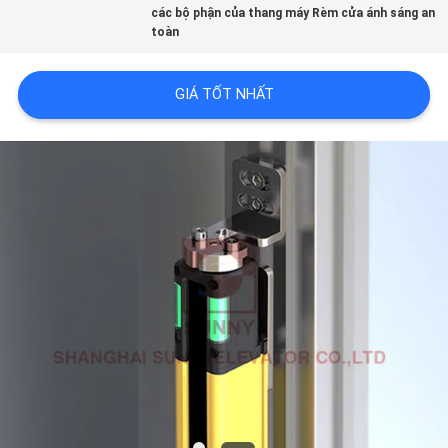
các bộ phận của thang máy Rèm cửa ánh sáng an
CHẤT
toàn
LƯỢNG
GIÁ TỐT NHẤT
LIÊN
HỆ
CHÚNG
TÔI
TIN
TỨC