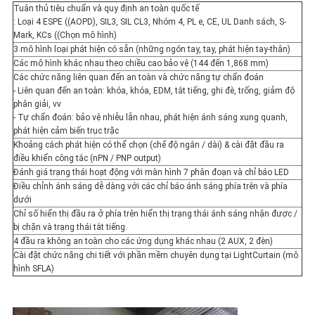
POLICY
Tuân thủ tiêu chuẩn và quy định an toàn quốc tế
: Loại 4 ESPE ((AOPD), SIL3, SIL CL3, Nhóm 4, PL e, CE, UL Danh sách, S-
Mark, KCs ((Chọn mô hình)
3 mô hình loại phát hiện có sẵn (những ngón tay, tay, phát hiện tay-thân)
Các mô hình khác nhau theo chiều cao bảo vệ (144 đến 1,868 mm)
Các chức năng liên quan đến an toàn và chức năng tự chẩn đoán
- Liên quan đến an toàn: khóa, khóa, EDM, tắt tiếng, ghi đè, trống, giảm độ
phân giải, vv
- Tự chẩn đoán: bảo vệ nhiễu lẫn nhau, phát hiện ánh sáng xung quanh,
phát hiện cảm biến trục trặc
Khoảng cách phát hiện có thể chọn (chế độ ngắn / dài) & cài đặt đầu ra
điều khiển công tắc (nPN / PNP output)
Đánh giá trạng thái hoạt động với màn hình 7 phân đoạn và chỉ báo LED
Điều chỉnh ánh sáng dễ dàng với các chỉ báo ánh sáng phía trên và phía
dưới
Chỉ số hiển thị đầu ra ở phía trên hiển thị trạng thái ánh sáng nhận được /
bị chặn và trạng thái tắt tiếng.
4 đầu ra không an toàn cho các ứng dụng khác nhau (2 AUX, 2 đèn)
Cài đặt chức năng chi tiết với phần mềm chuyên dụng tại LightCurtain (mô
hình SFLA)