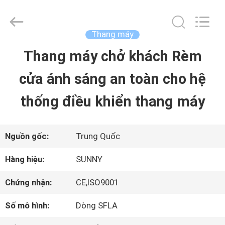
2015
-
2026
SHANGHAI
Thang máy
SUNNY
ELEVATOR
Thang máy chở khách Rèm
TRANG
CO.,LTD.
All
Rights
cửa ánh sáng an toàn cho hệ
CHỦ
Reserved.
thống điều khiển thang máy
CÁC
SẢN
Nguồn gốc:
Trung Quốc
PHẨM
Hàng hiệu:
SUNNY
Chứng nhận:
CE,ISO9001
VIDEO
Số mô hình:
Dòng SFLA