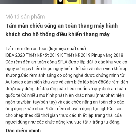
CÁC
Mô tả sản phẩm
TRƯỜNG
Tấm màn chiếu sáng an toàn thang máy hành
khách cho hệ thống điều khiển thang máy
HỢP
Tấm rèm đèn an toàn (loại hiệu suất cao)
IDEA 2020 Thiết kế tốt 2019 K Thiết kế 2019 Pinup vàng 2018
SƠ
Các rèm đèn an toàn dòng SFLA được lắp đặt ở các khu vực có
nguy cơ nguy hiểm hoặc nguy hiểm để bảo vệ nhân viên khỏi bị
ĐỒ
thương.Các rèm ánh sáng có công nghệ được chứng minh từ
Autonics cảm biến khu vực và cảm biến lập bản đồCác rèm đèn
TRANG
được xây dựng để đáp ứng các tiêu chuẩn và quy định an toàn
quốc tế.Có nhiều mô hình phát hiện khác nhau (như phát hiện
WEB
ngón tay/bàn tay/bàn tay) và các chức năng an toàn cho các
ứng dụng khác nhauPhần mềm chuyên dụng tại LightCurtain
cho phép theo dõi thời gian thực các thiết lập trạng thái của
người dùng như các chức năng khu vực tắt / trống tự động.
PRIVACY
Đặc điểm chính