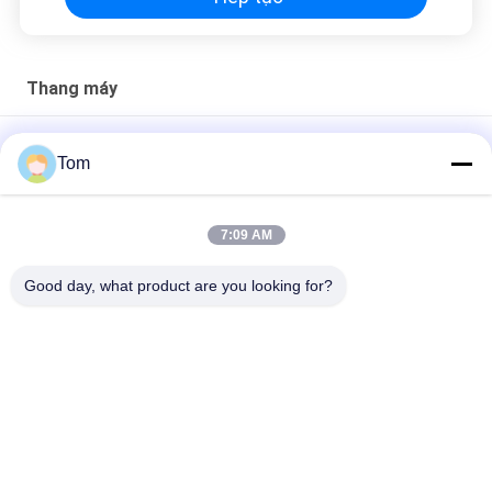
Thang máy
Đầu dò cửa thang máy hồng ngoại cho hệ thống cửa thang
Tom
máy 0 - 4000mm
Cảm biến cửa an toàn cạnh rèm thang máy 220V IP54
7:09 AM
Bộ cảm biến rèm cửa loại 2 trong 1 của Mitsubishi cho hệ
Good day, what product are you looking for?
thống điều khiển thang máy
Danh mục phổ biến
Tất cả
các
Máy Kéo Truyền 
Máy Kéo Không Tải
Động