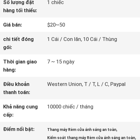
Số lượng đặt
1 chiếc
VỀ
hàng tối thiểu:
CHÚNG
Giá bán:
$20~50
TÔI
chi tiết đóng
1 Cái / Con lăn, 10 Cái / Thùng
gói:
THAM
Thời gian giao
7 ~ 15 ngày
hàng:
QUAN
Điều khoản
Western Union, T / T, L / C, Paypal
NHÀ
thanh toán:
MÁY
Khả năng cung
10000 chiếc / tháng
cấp:
KIỂM
Điểm nổi bật:
,
Thang máy Rèm cửa ánh sáng an toàn
SOÁT
,
Kiểm soát thang máy Rèm cửa ánh sáng an toàn